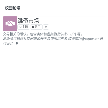
跳转至内容
校园论坛
跳蚤市场
0
主题
0
帖子
交易相关的版块，包含实体和虚拟物品供求、拼车等。
此版块可通过社交网络公开平台使用用户名 跳蚤市场@cquer.cn 进
行关注